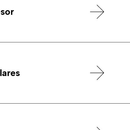
esor
lares